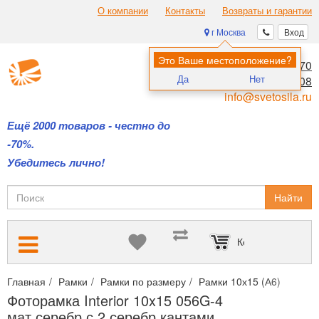
О компании
Контакты
Возвраты и гарантии
г Москва
Вход
Это Ваше местоположение?
8 (495) 970-00-70
Да
Нет
8 (800) 700-11-08
info@svetosila.ru
Ещё 2000 товаров - честно до
-70%.
Убедитесь лично!
Найти
Корзина пуста
Главная
Рамки
Рамки по размеру
Рамки 10х15 (А6)
Фотор
Фоторамка Interior 10x15 056G-4
мат.серебр.с 2 серебр.кантами