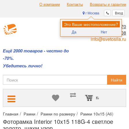
О компании
Контакты
Возвраты и гарантии
г Москва
Вход
Это Ваше местоположение?
8 (495) 970-00-70
Да
Нет
8 (800) 700-11-08
info@svetosila.ru
Ещё 2000 товаров - честно до
-70%.
Убедитесь лично!
Найти
Корзина пуста
Главная
Рамки
Рамки по размеру
Рамки 10х15 (А6)
Фотор
Фоторамка Interior 10x15 118G-4 светлое
золото, шахм.узор.