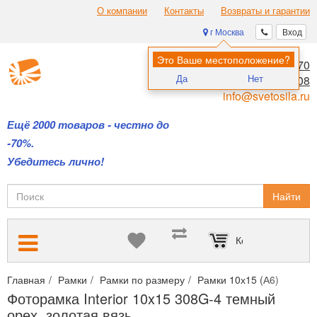
О компании
Контакты
Возвраты и гарантии
г Москва
Вход
Это Ваше местоположение?
8 (495) 970-00-70
Да
Нет
8 (800) 700-11-08
info@svetosila.ru
Ещё 2000 товаров - честно до
-70%.
Убедитесь лично!
Найти
Корзина пуста
Главная
Рамки
Рамки по размеру
Рамки 10х15 (А6)
Фотор
Фоторамка Interior 10x15 308G-4 темный
орех, золотая вязь