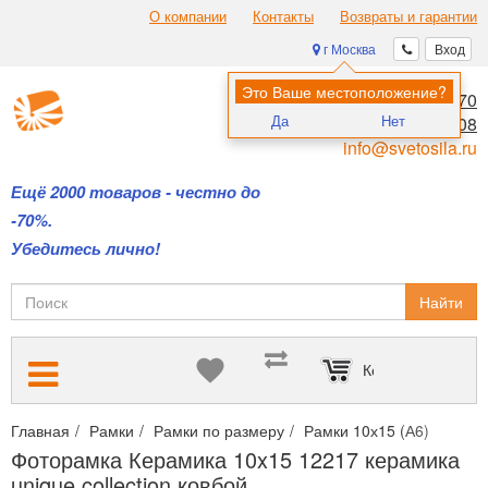
О компании
Контакты
Возвраты и гарантии
г Москва
Вход
Это Ваше местоположение?
8 (495) 970-00-70
Да
Нет
8 (800) 700-11-08
info@svetosila.ru
Ещё 2000 товаров - честно до
-70%.
Убедитесь лично!
Найти
Корзина пуста
Главная
Рамки
Рамки по размеру
Рамки 10х15 (А6)
Фотор
Фоторамка Керамика 10x15 12217 керамика
unique collection ковбой