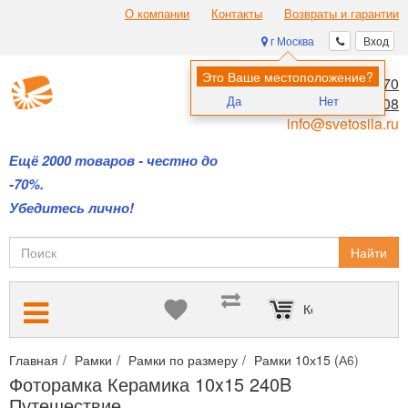
О компании
Контакты
Возвраты и гарантии
г Москва
Вход
Это Ваше местоположение?
8 (495) 970-00-70
Да
Нет
8 (800) 700-11-08
info@svetosila.ru
Ещё 2000 товаров - честно до
-70%.
Убедитесь лично!
Найти
Корзина пуста
Главная
Рамки
Рамки по размеру
Рамки 10х15 (А6)
Фото
Фоторамка Керамика 10x15 240B
Путешествие