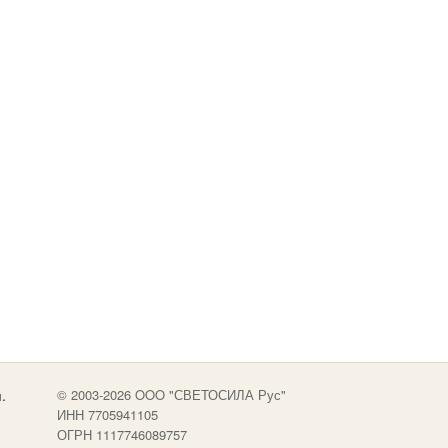
.
© 2003-2026 OOO "СВЕТОСИЛА Рус"
ИНН 7705941105
ОГРН 1117746089757