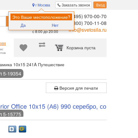
г Москва
Заказать звонок
Вход
8 (495) 970-00-70
Помощь в
Это Ваше местоположение?
Найти
выборе:
8 (800) 700-11-08
Да
Нет
Ежедневно,
info@svetosila.ru
с 8:00 до 20:00
нии
Корзина пуста
час
нтов
амика 10x15 241A Путешествие
л 5-19354
Версия для печати
ior Office 10x15 (А6) 990 серебро, со
л 5-15775