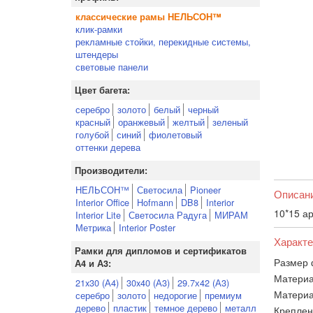
классические рамы НЕЛЬСОН™
клик-рамки
рекламные стойки, перекидные системы,
штендеры
световые панели
Цвет багета:
серебро
золото
белый
черный
красный
оранжевый
желтый
зеленый
голубой
синий
фиолетовый
оттенки дерева
Производители:
НЕЛЬСОН™
Светосила
Pioneer
Описан
Interior Office
Hofmann
DB8
Interior
10*15 ар
Interior Lite
Светосила Радуга
МИРАМ
Метрика
Interior Poster
Характе
Рамки для дипломов и сертификатов
Размер 
А4 и А3:
Материа
21x30 (А4)
30x40 (А3)
29.7х42 (А3)
Материа
серебро
золото
недорогие
премиум
дерево
пластик
темное дерево
металл
Креплен