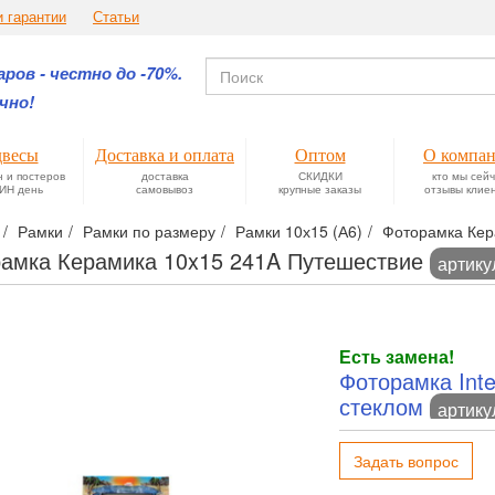
и гарантии
Статьи
ров - честно до -70%.
чно!
весы
Доставка и оплата
Оптом
О компа
н и постеров
доставка
СКИДКИ
кто мы сей
ИН день
самовывоз
крупные заказы
отзывы клие
Рамки
Рамки по размеру
Рамки 10х15 (А6)
Фоторамка Кер
амка Керамика 10x15 241A Путешествие
артику
Есть замена!
Фоторамка Inter
стеклом
артику
Задать вопрос