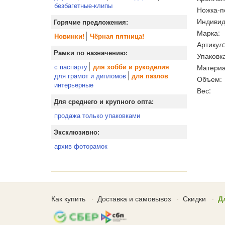
безбагетные-клипы
Ножка-п
Индивид
Горячие предложения:
Марка:
Новинки!
Чёрная пятница!
Артикул:
Рамки по назначению:
Упаковка
с паспарту
Материа
для хобби и рукоделия
для грамот и дипломов
для пазлов
Объем:
интерьерные
Вес:
Для среднего и крупного опта:
продажа только упаковками
Эксклюзивно:
архив фоторамок
Как купить
Доставка и самовывоз
Скидки
Д