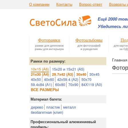
О компании
Контакты
Вопрос-ответ
Возвраты 
Ещё 2000 това
Убедитесь ли
Фоторамки
Фотоальбомы
Под
рамки для дипломов
для фотографий
для карти
рамы для интерьера
и рукоделия
за ОД
Главная
Рамки по размеру:
Фотор
10х15 (А6)
15х20 и 15х21 (А5)
30х45
21х30 (А4)
29.7х42 (А3)
30х40
40х50
40х60
42х59.4 (А2)
50х70
59.4х84 (А1)
60х80
70х90
84Х119 (А0)
ВСЕ РАЗМЕРЫ
Материал багета:
дерево
пластик
металл
безбагетная (клип)
Профессиональный алюминиевый
профиль: