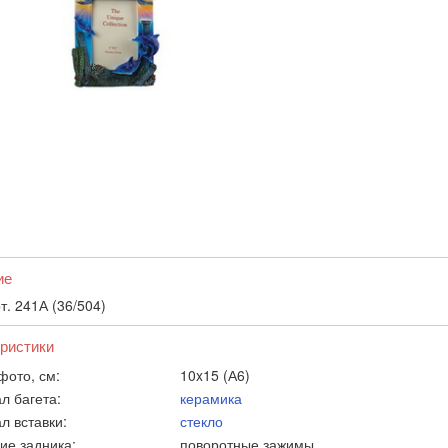
ие
т. 241А (36/504)
ристики
фото, см:
10x15 (А6)
л багета:
керамика
л вставки:
стекло
ие задника:
поворотные зажимы