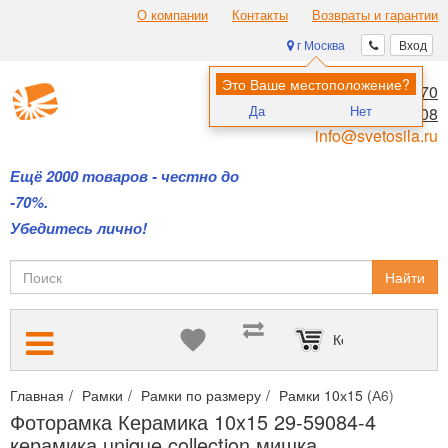
О компании
Контакты
Возвраты и гарантии
г Москва
Вход
Это Ваше местоположение?
8 (495) 970-00-70
Да
Нет
8 (800) 700-11-08
info@svetosila.ru
Ещё 2000 товаров - честно до
-70%.
Убедитесь лично!
Найти
Корзина пуста
Главная
Рамки
Рамки по размеру
Рамки 10х15 (А6)
Фотор
Фоторамка Керамика 10x15 29-59084-4
керамика unique collection мишка