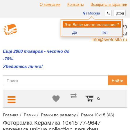
О компании
Контакты
Возвраты и гарантии
г Москва
Вход
Это Ваше местоположение?
8 (495) 970-00-70
Да
Нет
8 (800) 700-11-08
info@svetosila.ru
Ещё 2000 товаров - честно до
-70%.
Убедитесь лично!
Найти
Корзина пуста
Главная
Рамки
Рамки по размеру
Рамки 10х15 (А6)
Фотор
Фоторамка Керамика 10x15 77-9647
керамика unique collection дельфин