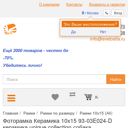
О компании
Контакты
Возвраты и гарантии
г Москва
Вход
Это Ваше местоположение?
8 (495) 970-00-70
Да
Нет
8 (800) 700-11-08
info@svetosila.ru
Ещё 2000 товаров - честно до
-70%.
Убедитесь лично!
Найти
Корзина пуста
Главная
Рамки
Рамки по размеру
Рамки 10х15 (А6)
Фотор
Фоторамка Керамика 10x15 93-03E024-D
керамика unique collection собака