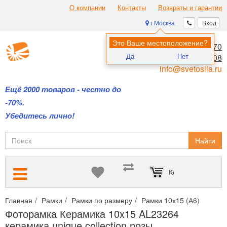
О компании
Контакты
Возвраты и гарантии
г Москва
Вход
Это Ваше местоположение?
8 (495) 970-00-70
Да
Нет
8 (800) 700-11-08
info@svetosila.ru
Ещё 2000 товаров - честно до
-70%.
Убедитесь лично!
Найти
Корзина пуста
Главная
Рамки
Рамки по размеру
Рамки 10х15 (А6)
Фотор
Фоторамка Керамика 10x15 AL23264
керамика unique collection розы