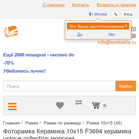
О компании
Контакты
Возвраты и гарантии
г Москва
Вход
Это Ваше местоположение?
8 (495) 970-00-70
Да
Нет
8 (800) 700-11-08
info@svetosila.ru
Ещё 2000 товаров - честно до
-70%.
Убедитесь лично!
Найти
Корзина пуста
Главная
Рамки
Рамки по размеру
Рамки 10х15 (А6)
Фотор
Фоторамка Керамика 10x15 F3694 керамика
unique collection морская