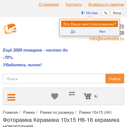
О компании
Контакты
Возвраты и гарантии
г Москва
Вход
Это Ваше местоположение?
8 (495) 970-00-70
Да
Нет
8 (800) 700-11-08
info@svetosila.ru
Ещё 2000 товаров - честно до
-70%.
Убедитесь лично!
Найти
Корзина пуста
Главная
Рамки
Рамки по размеру
Рамки 10х15 (А6)
Фото
Фоторамка Керамика 10x15 H6-16 керамика
новогодняя