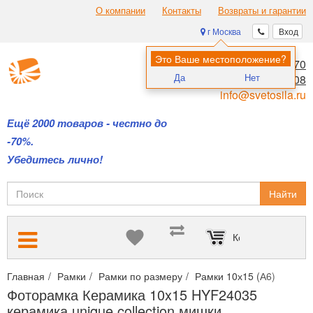
О компании
Контакты
Возвраты и гарантии
г Москва
Вход
Это Ваше местоположение?
8 (495) 970-00-70
Да
Нет
8 (800) 700-11-08
info@svetosila.ru
Ещё 2000 товаров - честно до
-70%.
Убедитесь лично!
Найти
Корзина пуста
Главная
Рамки
Рамки по размеру
Рамки 10х15 (А6)
Фото
Фоторамка Керамика 10x15 HYF24035
керамика unique collection мишки