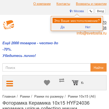
О компании
Контакты
Возвраты и гарантии
г Москва
Вход
Это Ваше местоположение?
8 (495) 970-00-70
Да
Нет
8 (800) 700-11-08
info@svetosila.ru
Ещё 2000 товаров - честно до
-70%.
Убедитесь лично!
Найти
Корзина пуста
Главная
Рамки
Рамки по размеру
Рамки 10х15 (А6)
Фото
Фоторамка Керамика 10x15 HYF24036
керамика unique collection мишки