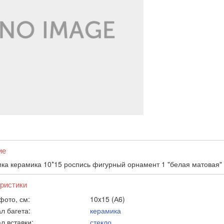
ие
ка керамика 10*15 роспись фигурный орнамент 1 "белая матовая"
ристики
фото, см:
10x15 (А6)
л багета:
керамика
л вставки:
стекло