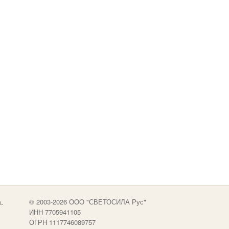
.
© 2003-2026 OOO "СВЕТОСИЛА Рус"
ИНН 7705941105
ОГРН 1117746089757