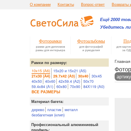
О компании
Контакты
Вопрос-ответ
Возвраты 
Ещё 2000 това
Убедитесь ли
Фоторамки
Фотоальбомы
Под
рамки для дипломов
для фотографий
для карти
рамы для интерьера
и рукоделия
за ОД
Главная
Рамки по размеру:
Фотор
10х15 (А6)
15х20 и 15х21 (А5)
30х45
артику
21х30 (А4)
29.7х42 (А3)
30х40
40х50
40х60
42х59.4 (А2)
50х70
59.4х84 (А1)
60х80
70х90
84Х119 (А0)
ВСЕ РАЗМЕРЫ
Материал багета:
дерево
пластик
металл
безбагетная (клип)
Профессиональный алюминиевый
профиль: