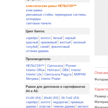
классические рамы НЕЛЬСОН™
клик-рамки
рекламные стойки, перекидные системы,
штендеры
световые панели
Цвет багета:
серебро
золото
белый
черный
красный
оранжевый
желтый
зеленый
голубой
синий
фиолетовый
оттенки дерева
Производители:
НЕЛЬСОН™
Светосила
Pioneer
Interior Office
Hofmann
DB8
Interior
Описан
Interior Lite
Светосила Радуга
МИРАМ
Метрика
Interior Poster
Фоторам
Рамки для дипломов и сертификатов
Характе
А4 и А3:
Размер 
21x30 (А4)
30x40 (А3)
29.7х42 (А3)
Материа
серебро
золото
недорогие
премиум
дерево
пластик
темное дерево
металл
Материа