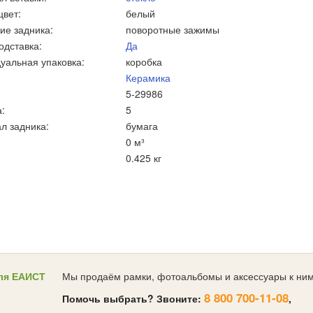
цвет:
белый
ие задника:
поворотные зажимы
одставка:
Да
уальная упаковка:
коробка
Керамика
5-29986
:
5
л задника:
бумага
0 м³
0.425 кг
ля ЕАИСТ
Мы продаём рамки, фотоальбомы и аксессуары к ним
8 800 700-11-08
Помочь выбрать? Звоните:
,