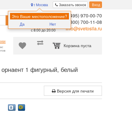
г Москва
Заказать звонок
Вход
8 (495) 970-00-70
Помощь в
Это Ваше местоположение?
Найти
выборе:
8 (800) 700-11-08
Да
Нет
Ежедневно,
info@svetosila.ru
с 8:00 до 20:00
нии
Корзина пуста
час
нтов
амика 10x15 Ручная роспись керамика орнаент 1 фигурный, белый
 орнаент 1 фигурный, белый
Версия для печати