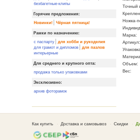
безбагетные-клипы
Точный 
Креплен
Горячие предложения:
Ножка-п
Новинки!
Чёрная пятница!
Индивид
Рамки по назначению:
Марка:
с паспарту
Артикул:
для хобби и рукоделия
для грамот и дипломов
для пазлов
Упаковка
интерьерные
Материа
Объем:
Для среднего и крупного опта:
Вес:
продажа только упаковками
Эксклюзивно:
архив фоторамок
Как купить
Доставка и самовывоз
Скидки
Д