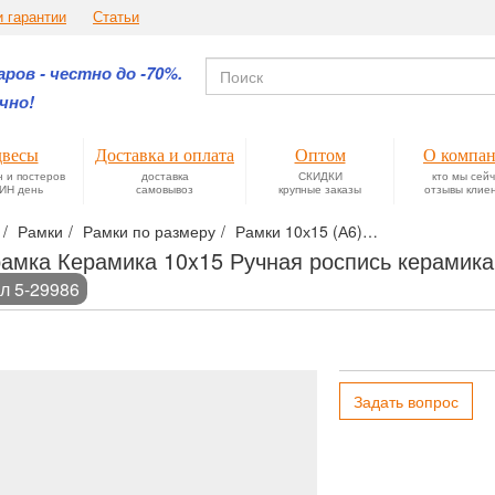
и гарантии
Статьи
ров - честно до -70%.
чно!
весы
Доставка и оплата
Оптом
О компа
н и постеров
доставка
СКИДКИ
кто мы сей
ИН день
самовывоз
крупные заказы
отзывы клие
Рамки
Рамки по размеру
Рамки 10х15 (А6)
Фоторамка Кер
амка Керамика 10x15 Ручная роспись керамика
л 5-29986
Задать вопрос