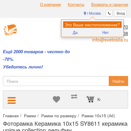
О компании
Контакты
Возвраты и гарантии
г Москва
Вход
Это Ваше местоположение?
8 (495) 970-00-70
Да
Нет
8 (800) 700-11-08
info@svetosila.ru
Ещё 2000 товаров - честно до
-70%.
Убедитесь лично!
Найти
Корзина пуста
Главная
Рамки
Рамки по размеру
Рамки 10х15 (А6)
Фото
Фоторамка Керамика 10x15 SY8611 керамика
unique collection дельфин