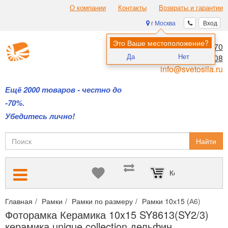
О компании
Контакты
Возвраты и гарантии
г Москва
Вход
Это Ваше местоположение?
8 (495) 970-00-70
Да
Нет
8 (800) 700-11-08
info@svetosila.ru
Ещё 2000 товаров - честно до
-70%.
Убедитесь лично!
Найти
Корзина пуста
Главная
Рамки
Рамки по размеру
Рамки 10х15 (А6)
Фотор
Фоторамка Керамика 10x15 SY8613(SY2/3)
керамика unique collection дельфин