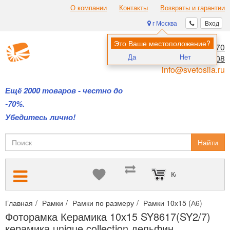
О компании
Контакты
Возвраты и гарантии
г Москва
Вход
Это Ваше местоположение?
8 (495) 970-00-70
Да
Нет
8 (800) 700-11-08
info@svetosila.ru
Ещё 2000 товаров - честно до
-70%.
Убедитесь лично!
Найти
Корзина пуста
Главная
Рамки
Рамки по размеру
Рамки 10х15 (А6)
Фотор
Фоторамка Керамика 10x15 SY8617(SY2/7)
керамика unique collection дельфин