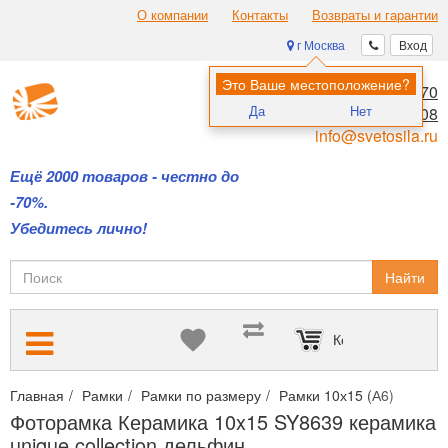
О компании
Контакты
Возвраты и гарантии
г Москва
Вход
Это Ваше местоположение?
8 (495) 970-00-70
Да
Нет
8 (800) 700-11-08
info@svetosila.ru
Ещё 2000 товаров - честно до
-70%.
Убедитесь лично!
Найти
Корзина пуста
Главная
Рамки
Рамки по размеру
Рамки 10х15 (А6)
Фото
Фоторамка Керамика 10x15 SY8639 керамика
unique collection дельфин