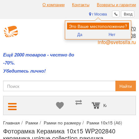
О компании
Контакты
Возвраты и гарантии
г Москва
Вход
Это Ваше местоположение?
8 (495) 970-00-70
Да
Нет
8 (800) 700-11-08
info@svetosila.ru
Ещё 2000 товаров - честно до
-70%.
Убедитесь лично!
Найти
Корзина пуста
Главная
Рамки
Рамки по размеру
Рамки 10х15 (А6)
Фото
Фоторамка Керамика 10x15 WP202840
керамика unique collection ракушка