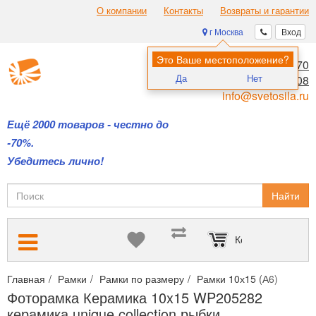
О компании
Контакты
Возвраты и гарантии
г Москва
Вход
Это Ваше местоположение?
8 (495) 970-00-70
Да
Нет
8 (800) 700-11-08
info@svetosila.ru
Ещё 2000 товаров - честно до
-70%.
Убедитесь лично!
Найти
Корзина пуста
Главная
Рамки
Рамки по размеру
Рамки 10х15 (А6)
Фото
Фоторамка Керамика 10x15 WP205282
керамика unique collection рыбки