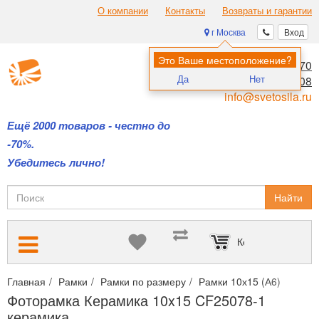
О компании
Контакты
Возвраты и гарантии
г Москва
Вход
Это Ваше местоположение?
8 (495) 970-00-70
Да
Нет
8 (800) 700-11-08
info@svetosila.ru
Ещё 2000 товаров - честно до
-70%.
Убедитесь лично!
Найти
Корзина пуста
Главная
Рамки
Рамки по размеру
Рамки 10х15 (А6)
Фото
Фоторамка Керамика 10x15 CF25078-1
керамика