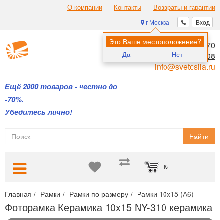
О компании
Контакты
Возвраты и гарантии
г Москва
Вход
Это Ваше местоположение?
8 (495) 970-00-70
Да
Нет
8 (800) 700-11-08
info@svetosila.ru
Ещё 2000 товаров - честно до
-70%.
Убедитесь лично!
Найти
Корзина пуста
Главная
Рамки
Рамки по размеру
Рамки 10х15 (А6)
Фото
Фоторамка Керамика 10x15 NY-310 керамика