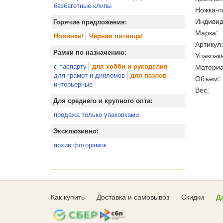
безбагетные-клипы
Ножка-п
Индивид
Горячие предложения:
Марка:
Новинки!
Чёрная пятница!
Артикул:
Рамки по назначению:
Упаковка
с паспарту
Материа
для хобби и рукоделия
для грамот и дипломов
для пазлов
Объем:
интерьерные
Вес:
Для среднего и крупного опта:
продажа только упаковками
Эксклюзивно:
архив фоторамок
Как купить
Доставка и самовывоз
Скидки
Д