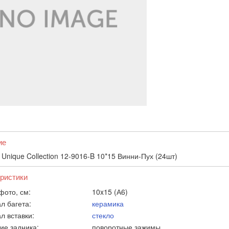
ие
Unique Collection 12-9016-B 10*15 Винни-Пух (24шт)
ристики
фото, см:
10x15 (А6)
л багета:
керамика
л вставки:
стекло
ие задника:
поворотные зажимы