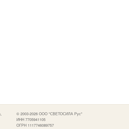
.
© 2003-2026 OOO "СВЕТОСИЛА Рус"
ИНН 7705941105
ОГРН 1117746089757