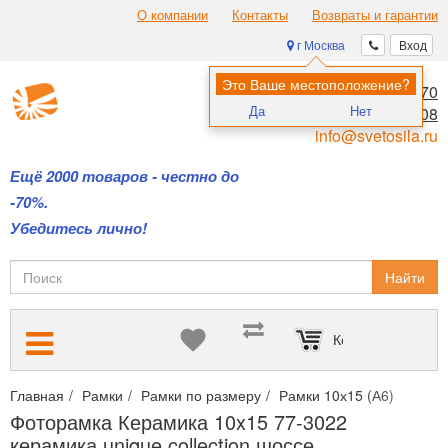
О компании
Контакты
Возвраты и гарантии
г Москва
Вход
Это Ваше местоположение?
8 (495) 970-00-70
Да
Нет
8 (800) 700-11-08
info@svetosila.ru
Ещё 2000 товаров - честно до
-70%.
Убедитесь лично!
Найти
Корзина пуста
Главная
Рамки
Рамки по размеру
Рамки 10х15 (А6)
Фотор
Фоторамка Керамика 10x15 77-3022
керамика unique collection шоссе