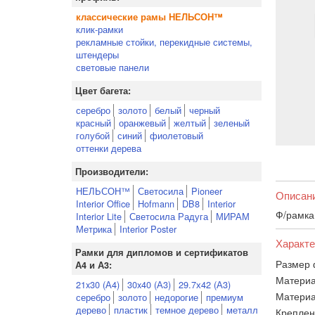
классические рамы НЕЛЬСОН™
клик-рамки
рекламные стойки, перекидные системы,
штендеры
световые панели
Цвет багета:
серебро
золото
белый
черный
красный
оранжевый
желтый
зеленый
голубой
синий
фиолетовый
оттенки дерева
Производители:
НЕЛЬСОН™
Светосила
Pioneer
Описан
Interior Office
Hofmann
DB8
Interior
Ф/рамка
Interior Lite
Светосила Радуга
МИРАМ
Метрика
Interior Poster
Характе
Рамки для дипломов и сертификатов
Размер 
А4 и А3:
Материа
21x30 (А4)
30x40 (А3)
29.7х42 (А3)
Материа
серебро
золото
недорогие
премиум
дерево
пластик
темное дерево
металл
Креплен