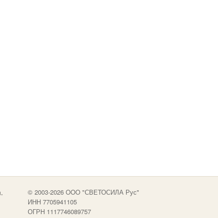
.
© 2003-2026 OOO "СВЕТОСИЛА Рус"
ИНН 7705941105
ОГРН 1117746089757