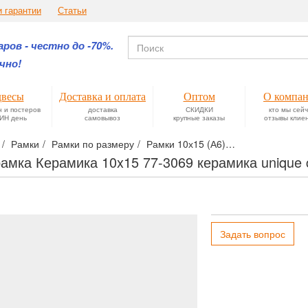
и гарантии
Статьи
ров - честно до -70%.
чно!
весы
Доставка и оплата
Оптом
О компа
н и постеров
доставка
СКИДКИ
кто мы сей
ИН день
самовывоз
крупные заказы
отзывы клие
Рамки
Рамки по размеру
Рамки 10х15 (А6)
Фоторамка Кера
амка Керамика 10x15 77-3069 керамика unique 
Задать вопрос