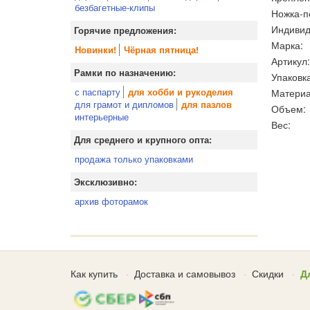
безбагетные-клипы
Ножка-п
Индивид
Горячие предложения:
Марка:
Новинки!
Чёрная пятница!
Артикул:
Рамки по назначению:
Упаковка
с паспарту
Материа
для хобби и рукоделия
для грамот и дипломов
для пазлов
Объем:
интерьерные
Вес:
Для среднего и крупного опта:
продажа только упаковками
Эксклюзивно:
архив фоторамок
Как купить
Доставка и самовывоз
Скидки
Д