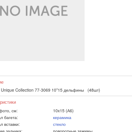
ие
 Unique Collection 77-3069 10*15 дельфины (48шт)
ристики
фото, см:
10x15 (А6)
л багета:
керамика
л вставки:
стекло
ие задника:
поворотные зажимы