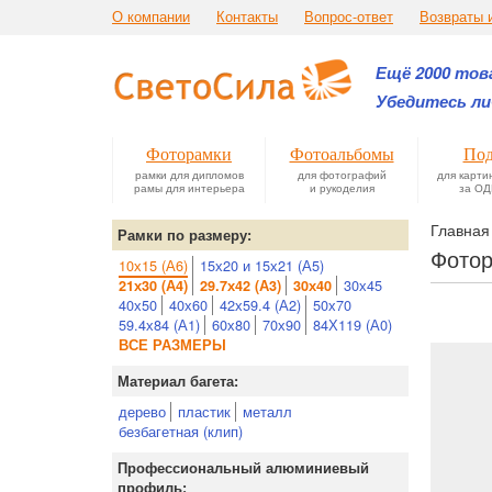
О компании
Контакты
Вопрос-ответ
Возвраты 
Ещё 2000 това
Убедитесь ли
Фоторамки
Фотоальбомы
Под
рамки для дипломов
для фотографий
для карти
рамы для интерьера
и рукоделия
за ОД
Главная
Рамки по размеру:
Фотор
10х15 (А6)
15х20 и 15х21 (А5)
30х45
21х30 (А4)
29.7х42 (А3)
30х40
40х50
40х60
42х59.4 (А2)
50х70
59.4х84 (А1)
60х80
70х90
84Х119 (А0)
ВСЕ РАЗМЕРЫ
Материал багета:
дерево
пластик
металл
безбагетная (клип)
Профессиональный алюминиевый
профиль: