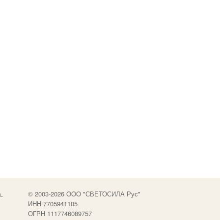
.
© 2003-2026 OOO "СВЕТОСИЛА Рус"
ИНН 7705941105
ОГРН 1117746089757