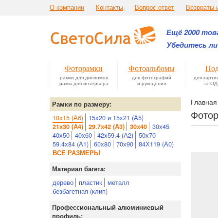
О компании
Контакты
Вопрос-ответ
Возвраты 
Ещё 2000 това
Убедитесь ли
Фоторамки
Фотоальбомы
Под
рамки для дипломов
для фотографий
для карти
рамы для интерьера
и рукоделия
за ОД
Главная
Рамки по размеру:
Фотор
10х15 (А6)
15х20 и 15х21 (А5)
30х45
21х30 (А4)
29.7х42 (А3)
30х40
40х50
40х60
42х59.4 (А2)
50х70
59.4х84 (А1)
60х80
70х90
84Х119 (А0)
ВСЕ РАЗМЕРЫ
Материал багета:
дерево
пластик
металл
безбагетная (клип)
Профессиональный алюминиевый
профиль: