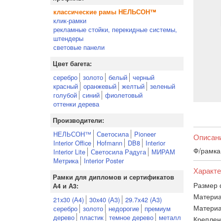
классические рамы НЕЛЬСОН™
клик-рамки
рекламные стойки, перекидные системы,
штендеры
световые панели
Цвет багета:
серебро
золото
белый
черный
красный
оранжевый
желтый
зеленый
голубой
синий
фиолетовый
оттенки дерева
Производители:
НЕЛЬСОН™
Светосила
Pioneer
Описан
Interior Office
Hofmann
DB8
Interior
Ф/рамка 
Interior Lite
Светосила Радуга
МИРАМ
Метрика
Interior Poster
Характе
Рамки для дипломов и сертификатов
Размер 
А4 и А3:
Материа
21x30 (А4)
30x40 (А3)
29.7х42 (А3)
Материа
серебро
золото
недорогие
премиум
дерево
пластик
темное дерево
металл
Креплен