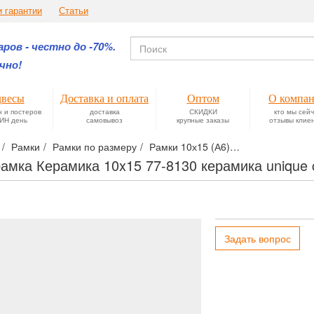
и гарантии
Статьи
ров - честно до -70%.
чно!
весы
Доставка и оплата
Оптом
О компа
н и постеров
доставка
СКИДКИ
кто мы сей
ИН день
самовывоз
крупные заказы
отзывы клие
Рамки
Рамки по размеру
Рамки 10х15 (А6)
Фоторамка Кера
амка Керамика 10x15 77-8130 керамика unique c
Задать вопрос