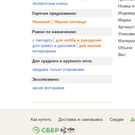
безбагетные-клипы
Ножка-п
Индивид
Горячие предложения:
Марка:
Новинки!
Чёрная пятница!
Артикул:
Рамки по назначению:
Упаковка
с паспарту
Материа
для хобби и рукоделия
для грамот и дипломов
для пазлов
Объем:
интерьерные
Вес:
Для среднего и крупного опта:
продажа только упаковками
Эксклюзивно:
архив фоторамок
Как купить
Доставка и самовывоз
Скидки
Д