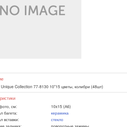
ие
Unique Collection 77-8130 10*15 цветы, колибри (48шт)
ристики
фото, см:
10x15 (А6)
л багета:
керамика
л вставки:
стекло
ие задника:
поворотные зажимы