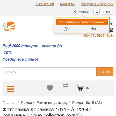
О компании
Контакты
Возвраты и гарантии
г Москва
Вход
Это Ваше местоположение?
8 (495) 970-00-70
Да
Нет
8 (800) 700-11-08
info@svetosila.ru
Ещё 2000 товаров - честно до
-70%.
Убедитесь лично!
Найти
Корзина пуста
Главная
Рамки
Рамки по размеру
Рамки 10х15 (А6)
Фотор
Фоторамка Керамика 10x15 AL22947
керамика unique collection голуби