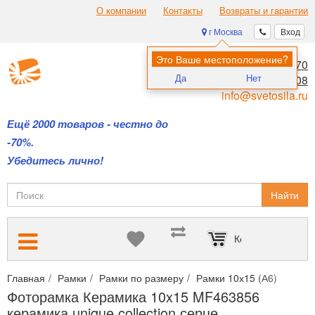
О компании
Контакты
Возвраты и гарантии
г Москва
Вход
Это Ваше местоположение?
8 (495) 970-00-70
Да
Нет
8 (800) 700-11-08
info@svetosila.ru
Ещё 2000 товаров - честно до
-70%.
Убедитесь лично!
Найти
Корзина пуста
Главная
Рамки
Рамки по размеру
Рамки 10х15 (А6)
Фото
Фоторамка Керамика 10x15 MF463856
керамика unique collection серце