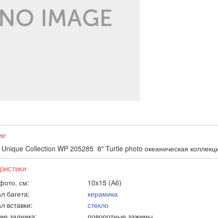
ие
Unique Collection WP 205285 8" Turtle photo океаническая коллекц
ристики
фото, см:
10x15 (А6)
л багета:
керамика
л вставки:
стекло
ие задника:
поворотные зажимы