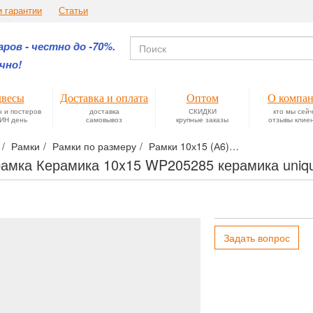
и гарантии
Статьи
ров - честно до -70%.
чно!
весы
Доставка и оплата
Оптом
О компа
н и постеров
доставка
СКИДКИ
кто мы сей
ИН день
самовывоз
крупные заказы
отзывы клие
Рамки
Рамки по размеру
Рамки 10х15 (А6)
Фоторамка Кера
амка Керамика 10x15 WP205285 керамика unique
Задать вопрос