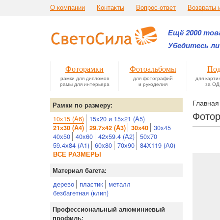
О компании
Контакты
Вопрос-ответ
Возвраты 
Ещё 2000 това
Убедитесь ли
Фоторамки
Фотоальбомы
Под
рамки для дипломов
для фотографий
для карти
рамы для интерьера
и рукоделия
за ОД
Главная
Рамки по размеру:
Фотор
10х15 (А6)
15х20 и 15х21 (А5)
30х45
21х30 (А4)
29.7х42 (А3)
30х40
40х50
40х60
42х59.4 (А2)
50х70
59.4х84 (А1)
60х80
70х90
84Х119 (А0)
ВСЕ РАЗМЕРЫ
Материал багета:
дерево
пластик
металл
безбагетная (клип)
Профессиональный алюминиевый
профиль: