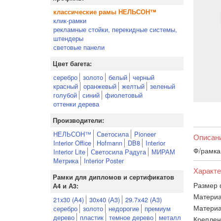
классические рамы НЕЛЬСОН™
клик-рамки
рекламные стойки, перекидные системы,
штендеры
световые панели
Цвет багета:
серебро
золото
белый
черный
красный
оранжевый
желтый
зеленый
голубой
синий
фиолетовый
оттенки дерева
Производители:
НЕЛЬСОН™
Светосила
Pioneer
Описан
Interior Office
Hofmann
DB8
Interior
Ф/рамка 
Interior Lite
Светосила Радуга
МИРАМ
Метрика
Interior Poster
Характе
Рамки для дипломов и сертификатов
Размер 
А4 и А3:
Материа
21x30 (А4)
30x40 (А3)
29.7х42 (А3)
Материа
серебро
золото
недорогие
премиум
дерево
пластик
темное дерево
металл
Креплен