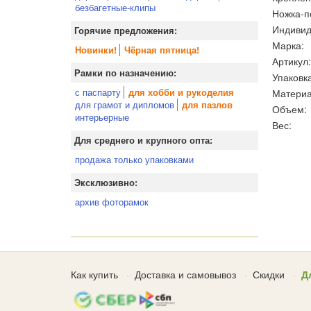
безбагетные-клипы
Ножка-п
Индивид
Горячие предложения:
Марка:
Новинки!
Чёрная пятница!
Артикул:
Рамки по назначению:
Упаковка
с паспарту
Материа
для хобби и рукоделия
для грамот и дипломов
для пазлов
Объем:
интерьерные
Вес:
Для среднего и крупного опта:
продажа только упаковками
Эксклюзивно:
архив фоторамок
Как купить
Доставка и самовывоз
Скидки
Д