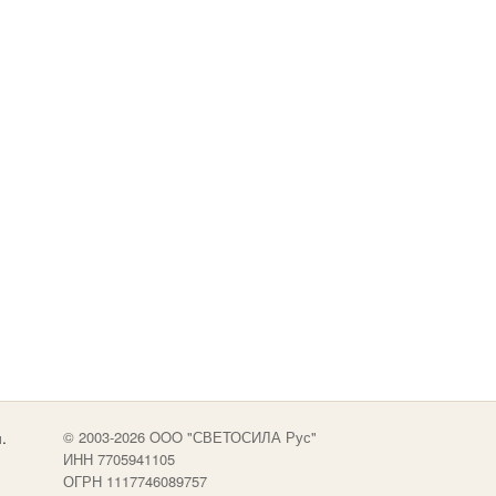
.
© 2003-2026 OOO "СВЕТОСИЛА Рус"
ИНН 7705941105
ОГРН 1117746089757