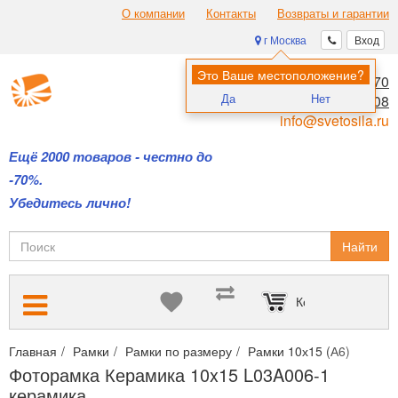
О компании
Контакты
Возвраты и гарантии
г Москва
Вход
Это Ваше местоположение?
8 (495) 970-00-70
Да
Нет
8 (800) 700-11-08
info@svetosila.ru
Ещё 2000 товаров - честно до
-70%.
Убедитесь лично!
Найти
Корзина пуста
Главная
Рамки
Рамки по размеру
Рамки 10х15 (А6)
Фото
Фоторамка Керамика 10x15 L03A006-1
керамика