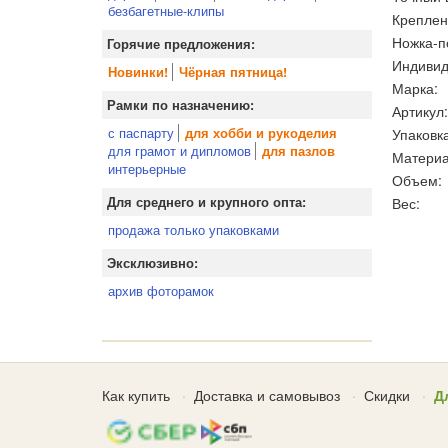
безбагетные-клипы
Креплен
Ножка-п
Горячие предложения:
Индивид
Новинки!
Чёрная пятница!
Марка:
Рамки по назначению:
Артикул:
с паспарту
Упаковка
для хобби и рукоделия
для грамот и дипломов
для пазлов
Материа
интерьерные
Объем:
Вес:
Для среднего и крупного опта:
продажа только упаковками
Эксклюзивно:
архив фоторамок
Как купить
Доставка и самовывоз
Скидки
Д