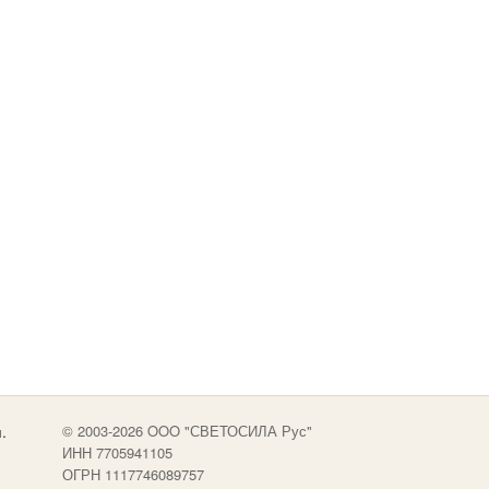
.
© 2003-2026 OOO "СВЕТОСИЛА Рус"
ИНН 7705941105
ОГРН 1117746089757