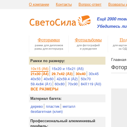
О компании
Контакты
Вопрос-ответ
Возвраты 
Ещё 2000 това
Убедитесь ли
Фоторамки
Фотоальбомы
Под
рамки для дипломов
для фотографий
для карти
рамы для интерьера
и рукоделия
за ОД
Главная
Рамки по размеру:
Фотор
10х15 (А6)
15х20 и 15х21 (А5)
30х45
21х30 (А4)
29.7х42 (А3)
30х40
40х50
40х60
42х59.4 (А2)
50х70
59.4х84 (А1)
60х80
70х90
84Х119 (А0)
ВСЕ РАЗМЕРЫ
Материал багета:
дерево
пластик
металл
безбагетная (клип)
Профессиональный алюминиевый
профиль: