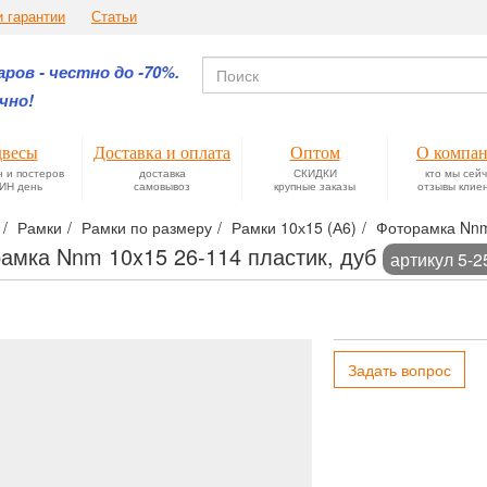
и гарантии
Статьи
ров - честно до -70%.
чно!
весы
Доставка и оплата
Оптом
О компа
н и постеров
доставка
СКИДКИ
кто мы сей
ИН день
самовывоз
крупные заказы
отзывы клие
Рамки
Рамки по размеру
Рамки 10х15 (А6)
Фоторамка Nnm
амка Nnm 10x15 26-114 пластик, дуб
артикул 5-2
Задать вопрос