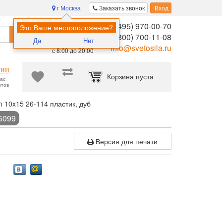
г Москва
Заказать звонок
Вход
8 (495) 970-00-70
Помощь в
Это Ваше местоположение?
Найти
выборе:
8 (800) 700-11-08
Да
Нет
Ежедневно,
info@svetosila.ru
с 8:00 до 20:00
нии
Корзина пуста
час
нтов
 10x15 26-114 пластик, дуб
5099
Версия для печати