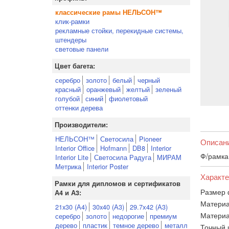
классические рамы НЕЛЬСОН™
клик-рамки
рекламные стойки, перекидные системы,
штендеры
световые панели
Цвет багета:
серебро
золото
белый
черный
красный
оранжевый
желтый
зеленый
голубой
синий
фиолетовый
оттенки дерева
Производители:
НЕЛЬСОН™
Светосила
Pioneer
Описан
Interior Office
Hofmann
DB8
Interior
Ф/рамка
Interior Lite
Светосила Радуга
МИРАМ
Метрика
Interior Poster
Характе
Рамки для дипломов и сертификатов
Размер 
А4 и А3:
Материа
21x30 (А4)
30x40 (А3)
29.7х42 (А3)
Материа
серебро
золото
недорогие
премиум
дерево
пластик
темное дерево
металл
Точный 