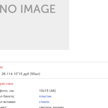
ие
 26-114 10*15 дуб (50шт)
ристики
фото, см:
10x15 (А6)
л багета:
пластик
л вставки:
стекло
цвет:
светлое дерево