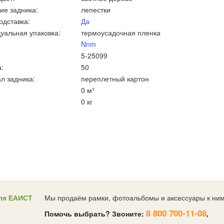
ие задника:
лепестки
одставка:
Да
уальная упаковка:
термоусадочная пленка
Nnm
5-25099
:
50
л задника:
переплетный картон
0 м³
0 кг
ля ЕАИСТ
Мы продаём рамки, фотоальбомы и аксессуары к ним
8 800 700-11-08
Помочь выбрать? Звоните:
,