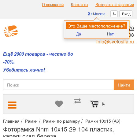
О компании
Контакты
Возвраты и гарантии
г Москва
Вход
Это Ваше местоположение?
8 (495) 970-00-70
Да
Нет
8 (800) 700-11-08
info@svetosila.ru
Ещё 2000 товаров - честно до
-70%.
Убедитесь лично!
Найти
Корзина пуста
Главная
Рамки
Рамки по размеру
Рамки 10х15 (А6)
Фото
Фоторамка Nnm 10x15 29-104 пластик,
карельская береза