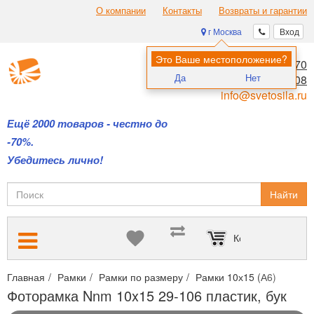
О компании
Контакты
Возвраты и гарантии
г Москва
Вход
Это Ваше местоположение?
8 (495) 970-00-70
Да
Нет
8 (800) 700-11-08
info@svetosila.ru
Ещё 2000 товаров - честно до
-70%.
Убедитесь лично!
Найти
Корзина пуста
Главная
Рамки
Рамки по размеру
Рамки 10х15 (А6)
Фото
Фоторамка Nnm 10x15 29-106 пластик, бук