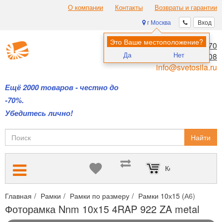
О компании
Контакты
Возвраты и гарантии
г Москва
Вход
Это Ваше местоположение?
8 (495) 970-00-70
Да
Нет
8 (800) 700-11-08
info@svetosila.ru
Ещё 2000 товаров - честно до
-70%.
Убедитесь лично!
Найти
Корзина пуста
Главная
Рамки
Рамки по размеру
Рамки 10х15 (А6)
Фото
Фоторамка Nnm 10x15 4RAP 922 ZA metal