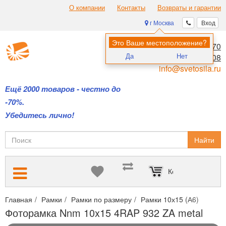
О компании
Контакты
Возвраты и гарантии
г Москва
Вход
Это Ваше местоположение?
8 (495) 970-00-70
Да
Нет
8 (800) 700-11-08
info@svetosila.ru
Ещё 2000 товаров - честно до
-70%.
Убедитесь лично!
Найти
Корзина пуста
Главная
Рамки
Рамки по размеру
Рамки 10х15 (А6)
Фото
Фоторамка Nnm 10x15 4RAP 932 ZA metal