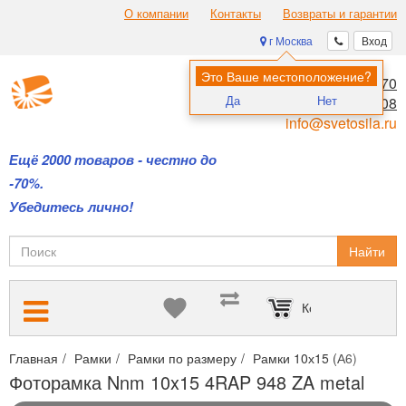
О компании
Контакты
Возвраты и гарантии
г Москва
Вход
Это Ваше местоположение?
8 (495) 970-00-70
Да
Нет
8 (800) 700-11-08
info@svetosila.ru
Ещё 2000 товаров - честно до
-70%.
Убедитесь лично!
Найти
Корзина пуста
Главная
Рамки
Рамки по размеру
Рамки 10х15 (А6)
Фото
Фоторамка Nnm 10x15 4RAP 948 ZA metal