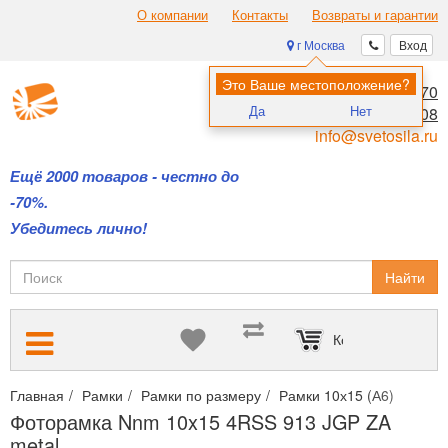
О компании
Контакты
Возвраты и гарантии
г Москва
Вход
Это Ваше местоположение?
8 (495) 970-00-70
Да
Нет
8 (800) 700-11-08
info@svetosila.ru
Ещё 2000 товаров - честно до
-70%.
Убедитесь лично!
Найти
Корзина пуста
Главная
Рамки
Рамки по размеру
Рамки 10х15 (А6)
Фото
Фоторамка Nnm 10x15 4RSS 913 JGP ZA
metal