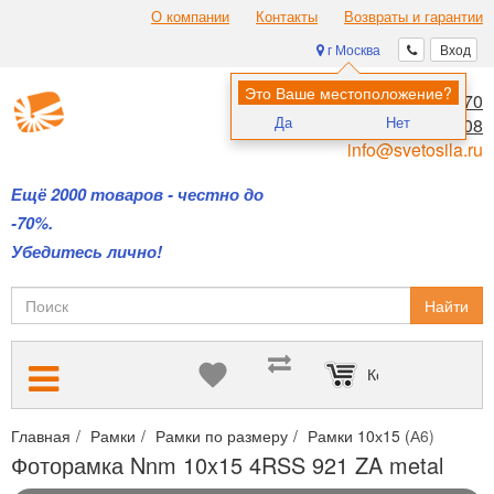
О компании
Контакты
Возвраты и гарантии
г Москва
Вход
Это Ваше местоположение?
8 (495) 970-00-70
Да
Нет
8 (800) 700-11-08
info@svetosila.ru
Ещё 2000 товаров - честно до
-70%.
Убедитесь лично!
Найти
Корзина пуста
Главная
Рамки
Рамки по размеру
Рамки 10х15 (А6)
Фото
Фоторамка Nnm 10x15 4RSS 921 ZA metal