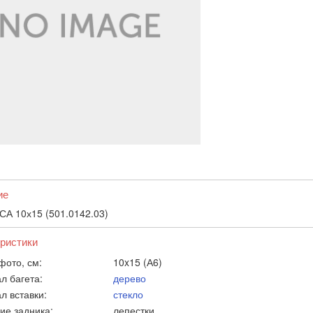
ие
СА 10х15 (501.0142.03)
ристики
фото, см:
10x15 (А6)
л багета:
дерево
л вставки:
стекло
ие задника:
лепестки