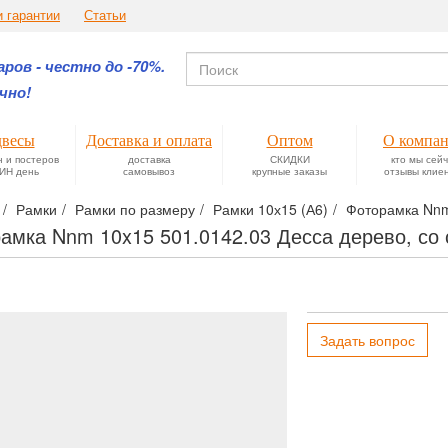
и гарантии
Статьи
ров - честно до -70%.
чно!
весы
Доставка и оплата
Оптом
О компа
н и постеров
доставка
СКИДКИ
кто мы сей
ИН день
самовывоз
крупные заказы
отзывы клие
Рамки
Рамки по размеру
Рамки 10х15 (А6)
Фоторамка Nnm 
амка Nnm 10x15 501.0142.03 Десса дерево, со
Задать вопрос