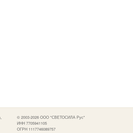
.
© 2003-2026 OOO "СВЕТОСИЛА Рус"
ИНН 7705941105
ОГРН 1117746089757