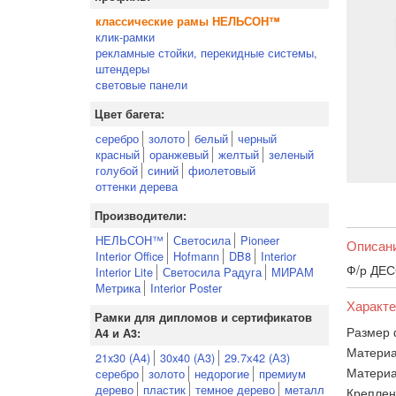
классические рамы НЕЛЬСОН™
клик-рамки
рекламные стойки, перекидные системы,
штендеры
световые панели
Цвет багета:
серебро
золото
белый
черный
красный
оранжевый
желтый
зеленый
голубой
синий
фиолетовый
оттенки дерева
Производители:
НЕЛЬСОН™
Светосила
Pioneer
Описан
Interior Office
Hofmann
DB8
Interior
Ф/р ДЕС
Interior Lite
Светосила Радуга
МИРАМ
Метрика
Interior Poster
Характе
Рамки для дипломов и сертификатов
Размер 
А4 и А3:
Материа
21x30 (А4)
30x40 (А3)
29.7х42 (А3)
Материа
серебро
золото
недорогие
премиум
дерево
пластик
темное дерево
металл
Креплен