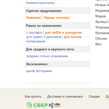
безбагетные-клипы
Ножка-п
Индивид
Горячие предложения:
Марка:
Новинки!
Чёрная пятница!
Артикул:
Рамки по назначению:
Упаковка
с паспарту
Материа
для хобби и рукоделия
для грамот и дипломов
для пазлов
Объем:
интерьерные
Вес:
Для среднего и крупного опта:
продажа только упаковками
Эксклюзивно:
архив фоторамок
Как купить
Доставка и самовывоз
Скидки
Д