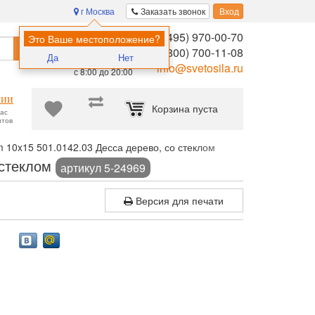
г Москва
Заказать звонок
Вход
8 (495) 970-00-70
Помощь в
Это Ваше местоположение?
Найти
выборе:
8 (800) 700-11-08
Да
Нет
Ежедневно,
info@svetosila.ru
с 8:00 до 20:00
нии
Корзина пуста
час
нтов
10x15 501.0142.03 Десса дерево, со стеклом
 стеклом
артикул 5-24969
Версия для печати