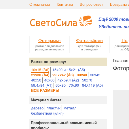
О компании
Контакты
Вопрос-ответ
Возвраты 
Ещё 2000 това
Убедитесь ли
Фоторамки
Фотоальбомы
Под
рамки для дипломов
для фотографий
для карти
рамы для интерьера
и рукоделия
за ОД
Главная
Рамки по размеру:
Фотор
10х15 (А6)
15х20 и 15х21 (А5)
30х45
21х30 (А4)
29.7х42 (А3)
30х40
40х50
40х60
42х59.4 (А2)
50х70
59.4х84 (А1)
60х80
70х90
84Х119 (А0)
ВСЕ РАЗМЕРЫ
Материал багета:
дерево
пластик
металл
безбагетная (клип)
Профессиональный алюминиевый
профиль: