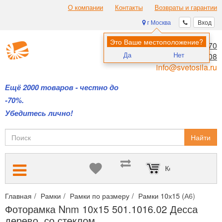
О компании
Контакты
Возвраты и гарантии
г Москва
Вход
Это Ваше местоположение?
8 (495) 970-00-70
Да
Нет
8 (800) 700-11-08
info@svetosila.ru
Ещё 2000 товаров - честно до
-70%.
Убедитесь лично!
Найти
Корзина пуста
Главная
Рамки
Рамки по размеру
Рамки 10х15 (А6)
Фото
Фоторамка Nnm 10x15 501.1016.02 Десса
дерево, со стеклом