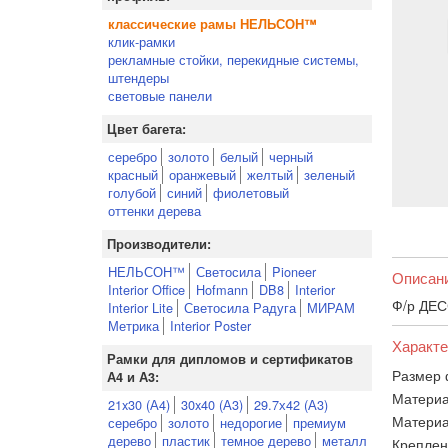
классические рамы НЕЛЬСОН™
клик-рамки
рекламные стойки, перекидные системы,
штендеры
световые панели
Цвет багета:
серебро
золото
белый
черный
красный
оранжевый
желтый
зеленый
голубой
синий
фиолетовый
оттенки дерева
Производители:
НЕЛЬСОН™
Светосила
Pioneer
Описан
Interior Office
Hofmann
DB8
Interior
Ф/р ДЕС
Interior Lite
Светосила Радуга
МИРАМ
Метрика
Interior Poster
Характе
Рамки для дипломов и сертификатов
Размер 
А4 и А3:
Материа
21x30 (А4)
30x40 (А3)
29.7х42 (А3)
Материа
серебро
золото
недорогие
премиум
дерево
пластик
темное дерево
металл
Креплен