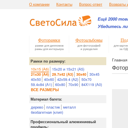
О компании
Контакты
Вопрос-ответ
Возвраты 
Ещё 2000 това
Убедитесь ли
Фоторамки
Фотоальбомы
Под
рамки для дипломов
для фотографий
для карти
рамы для интерьера
и рукоделия
за ОД
Главная
Рамки по размеру:
Фотор
10х15 (А6)
15х20 и 15х21 (А5)
30х45
21х30 (А4)
29.7х42 (А3)
30х40
40х50
40х60
42х59.4 (А2)
50х70
59.4х84 (А1)
60х80
70х90
84Х119 (А0)
ВСЕ РАЗМЕРЫ
Материал багета:
дерево
пластик
металл
безбагетная (клип)
Профессиональный алюминиевый
профиль: