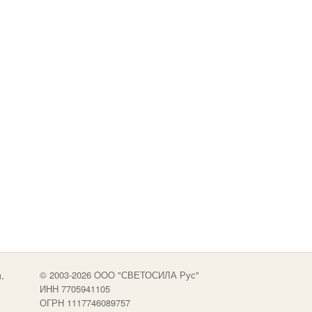
.
© 2003-2026 OOO "СВЕТОСИЛА Рус"
ИНН 7705941105
ОГРН 1117746089757