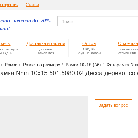
и гарантии
Статьи
ров - честно до -70%.
чно!
весы
Доставка и оплата
Оптом
О компа
н и постеров
доставка
СКИДКИ
кто мы сей
ИН день
самовывоз
крупные заказы
отзывы клие
Рамки
Рамки по размеру
Рамки 10х15 (А6)
Фоторамка Nnm 
амка Nnm 10x15 501.5080.02 Десса дерево, со
Задать вопрос