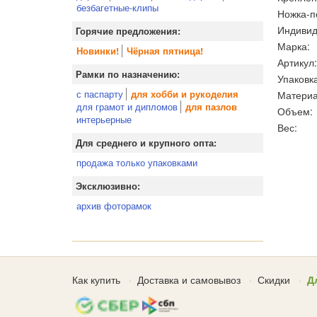
безбагетные-клипы
Ножка-п
Индивид
Горячие предложения:
Марка:
Новинки!
Чёрная пятница!
Артикул:
Рамки по назначению:
Упаковка
с паспарту
Материа
для хобби и рукоделия
для грамот и дипломов
для пазлов
Объем:
интерьерные
Вес:
Для среднего и крупного опта:
продажа только упаковками
Эксклюзивно:
архив фоторамок
Как купить
Доставка и самовывоз
Скидки
Д