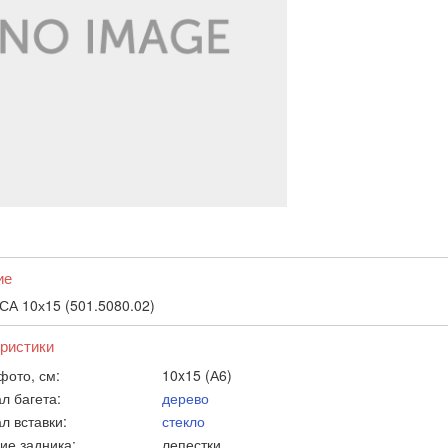
ие
СА 10х15 (501.5080.02)
ристики
фото, см:
10x15 (А6)
л багета:
дерево
л вставки:
стекло
ие задника:
лепестки