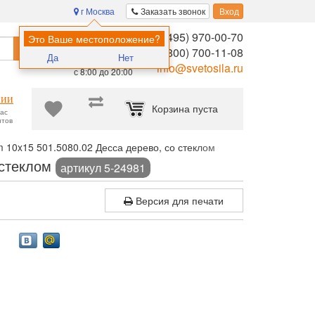
г Москва
Заказать звонок
Вход
8 (495) 970-00-70
Помощь в
Это Ваше местоположение?
Найти
выборе:
8 (800) 700-11-08
Да
Нет
Ежедневно,
info@svetosila.ru
с 8:00 до 20:00
нии
Корзина пуста
час
нтов
10x15 501.5080.02 Десса дерево, со стеклом
 стеклом
артикул 5-24981
Версия для печати