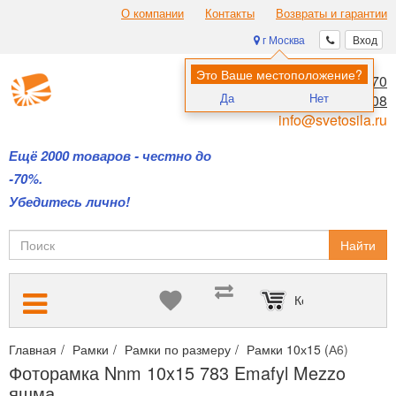
О компании
Контакты
Возвраты и гарантии
г Москва
Вход
Это Ваше местоположение?
8 (495) 970-00-70
Да
Нет
8 (800) 700-11-08
info@svetosila.ru
Ещё 2000 товаров - честно до
-70%.
Убедитесь лично!
Найти
Корзина пуста
Главная
Рамки
Рамки по размеру
Рамки 10х15 (А6)
Фото
Фоторамка Nnm 10x15 783 Emafyl Mezzo
яшма