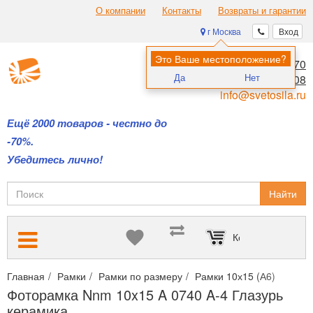
О компании
Контакты
Возвраты и гарантии
г Москва
Вход
Это Ваше местоположение?
8 (495) 970-00-70
Да
Нет
8 (800) 700-11-08
info@svetosila.ru
Ещё 2000 товаров - честно до
-70%.
Убедитесь лично!
Найти
Корзина пуста
Главная
Рамки
Рамки по размеру
Рамки 10х15 (А6)
Фото
Фоторамка Nnm 10x15 A 0740 A-4 Глазурь
керамика