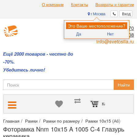
О компании
Контакты
Возвраты и гарантии
г Москва
Вход
Это Ваше местоположение?
8 (495) 970-00-70
Да
Нет
8 (800) 700-11-08
info@svetosila.ru
Ещё 2000 товаров - честно до
-70%.
Убедитесь лично!
Найти
Корзина пуста
Главная
Рамки
Рамки по размеру
Рамки 10х15 (А6)
Фото
Фоторамка Nnm 10x15 A 1005 C-4 Глазурь
керамика