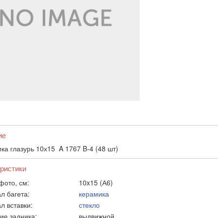
ие
ка глазурь 10х15 A 1767 B-4 (48 шт)
ристики
фото, см:
10x15 (А6)
л багета:
керамика
л вставки:
стекло
ие задника:
выдвижной