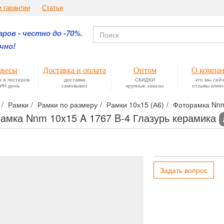
и гарантии
Статьи
ров - честно до -70%.
чно!
весы
Доставка и оплата
Оптом
О компа
н и постеров
доставка
СКИДКИ
кто мы сей
ИН день
самовывоз
крупные заказы
отзывы клие
Рамки
Рамки по размеру
Рамки 10х15 (А6)
Фоторамка Nnm
амка Nnm 10x15 A 1767 B-4 Глазурь керамика
Задать вопрос