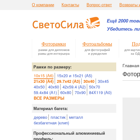
О компании
Контакты
Вопрос-ответ
Возвраты 
Ещё 2000 това
Убедитесь ли
Фоторамки
Фотоальбомы
Под
рамки для дипломов
для фотографий
для карти
рамы для интерьера
и рукоделия
за ОД
Главная
Рамки по размеру:
Фотор
10х15 (А6)
15х20 и 15х21 (А5)
30х45
21х30 (А4)
29.7х42 (А3)
30х40
40х50
40х60
42х59.4 (А2)
50х70
59.4х84 (А1)
60х80
70х90
84Х119 (А0)
ВСЕ РАЗМЕРЫ
Материал багета:
дерево
пластик
металл
безбагетная (клип)
Профессиональный алюминиевый
профиль: