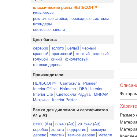
классические рамы НЕЛЬСОН™
клик-рамки
рекламные стойки, перекидные системы,
штендеры
световые панели
Цвет багета:
серебро
золото
белый
черный
красный
оранжевый
желтый
зеленый
голубой
синий
фиолетовый
оттенки дерева
Производители:
НЕЛЬСОН™
Светосила
Pioneer
Описан
Interior Office
Hofmann
DB8
Interior
Фоторам
Interior Lite
Светосила Радуга
МИРАМ
Метрика
Interior Poster
Характе
Рамки для дипломов и сертификатов
Размер 
А4 и А3:
Материа
21x30 (А4)
30x40 (А3)
29.7х42 (А3)
Материа
серебро
золото
недорогие
премиум
дерево
пластик
темное дерево
металл
Креплен