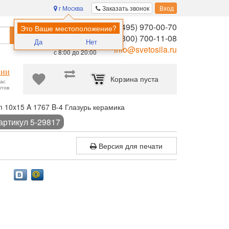
г Москва
Заказать звонок
Вход
8 (495) 970-00-70
Помощь в
Это Ваше местоположение?
Найти
выборе:
8 (800) 700-11-08
Да
Нет
Ежедневно,
info@svetosila.ru
с 8:00 до 20:00
нии
Корзина пуста
час
нтов
 10x15 A 1767 B-4 Глазурь керамика
артикул 5-29817
Версия для печати