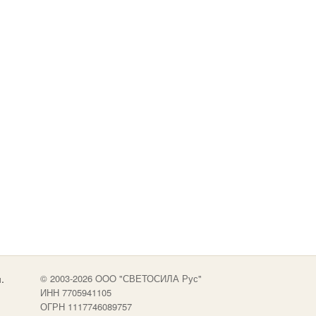
.
© 2003-2026 OOO "СВЕТОСИЛА Рус"
ИНН 7705941105
ОГРН 1117746089757