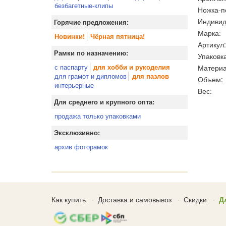
безбагетные-клипы
Ножка-п
Индивид
Горячие предложения:
Марка:
Новинки!
Чёрная пятница!
Артикул:
Рамки по назначению:
Упаковка
с паспарту
Материа
для хобби и рукоделия
для грамот и дипломов
для пазлов
Объем:
интерьерные
Вес:
Для среднего и крупного опта:
продажа только упаковками
Эксклюзивно:
архив фоторамок
Как купить
Доставка и самовывоз
Скидки
Д