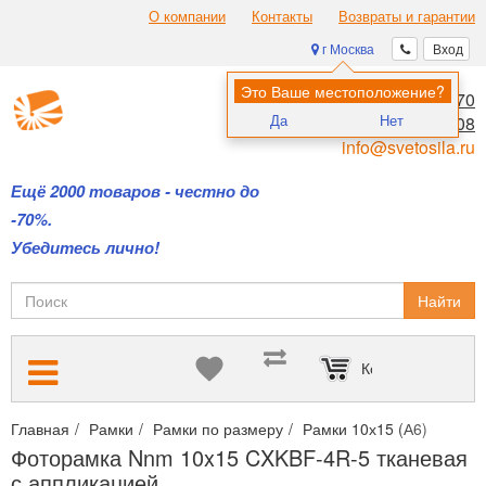
О компании
Контакты
Возвраты и гарантии
г Москва
Вход
Это Ваше местоположение?
8 (495) 970-00-70
Да
Нет
8 (800) 700-11-08
info@svetosila.ru
Ещё 2000 товаров - честно до
-70%.
Убедитесь лично!
Найти
Корзина пуста
Главная
Рамки
Рамки по размеру
Рамки 10х15 (А6)
Фото
Фоторамка Nnm 10x15 CXKBF-4R-5 тканевая
с аппликацией