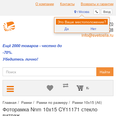
О компании
Контакты
Возвраты и гарантии
г Москва
Вход
Это Ваше местоположение?
8 (495) 970-00-70
Да
Нет
8 (800) 700-11-08
info@svetosila.ru
Ещё 2000 товаров - честно до
-70%.
Убедитесь лично!
Найти
Корзина пуста
Главная
Рамки
Рамки по размеру
Рамки 10х15 (А6)
Фото
Фоторамка Nnm 10x15 CY11171 стекло
витраж