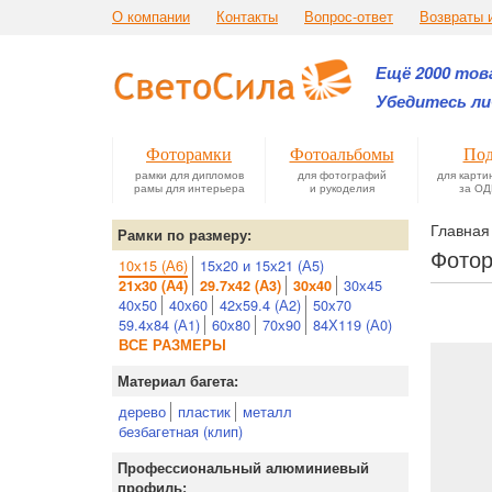
О компании
Контакты
Вопрос-ответ
Возвраты 
Ещё 2000 това
Убедитесь ли
Фоторамки
Фотоальбомы
Под
рамки для дипломов
для фотографий
для карти
рамы для интерьера
и рукоделия
за ОД
Главная
Рамки по размеру:
Фотор
10х15 (А6)
15х20 и 15х21 (А5)
30х45
21х30 (А4)
29.7х42 (А3)
30х40
40х50
40х60
42х59.4 (А2)
50х70
59.4х84 (А1)
60х80
70х90
84Х119 (А0)
ВСЕ РАЗМЕРЫ
Материал багета:
дерево
пластик
металл
безбагетная (клип)
Профессиональный алюминиевый
профиль: