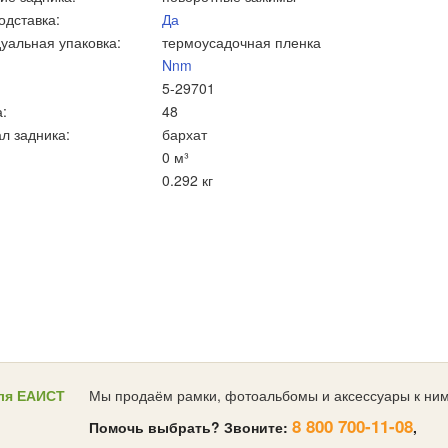
одставка:
Да
уальная упаковка:
термоусадочная пленка
Nnm
5-29701
:
48
л задника:
бархат
0 м³
0.292 кг
ля ЕАИСТ
Мы продаём рамки, фотоальбомы и аксессуары к ним
8 800 700-11-08
Помочь выбрать? Звоните:
,