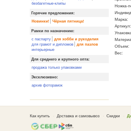
безбагетные-клипы
Ножка-п
Индивид
Горячие предложения:
Марка:
Новинки!
Чёрная пятница!
Артикул:
Рамки по назначению:
Упаковка
с паспарту
Материа
для хобби и рукоделия
для грамот и дипломов
для пазлов
Объем:
интерьерные
Вес:
Для среднего и крупного опта:
продажа только упаковками
Эксклюзивно:
архив фоторамок
Как купить
Доставка и самовывоз
Скидки
Д