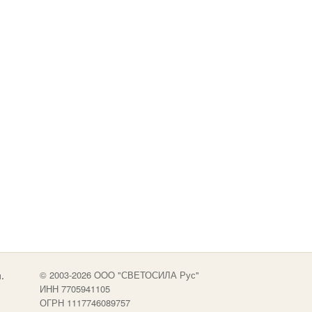
.
© 2003-2026 OOO "СВЕТОСИЛА Рус"
ИНН 7705941105
ОГРН 1117746089757