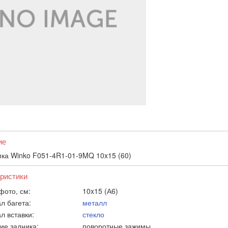
ие
ка Winko F051-4R1-01-9MQ 10x15 (60)
ристики
фото, см:
10x15 (А6)
л багета:
металл
л вставки:
стекло
ие задника:
поворотные зажимы