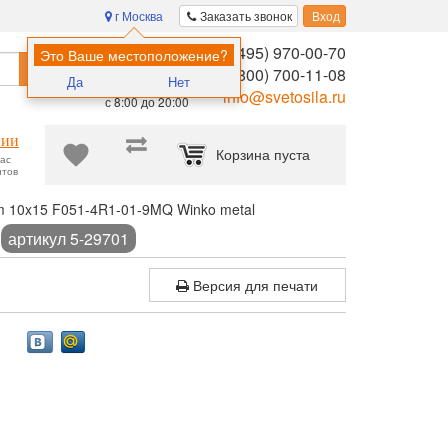
г Москва
Заказать звонок
Вход
8 (495) 970-00-70
Помощь в
Это Ваше местоположение?
Найти
выборе:
8 (800) 700-11-08
Да
Нет
Ежедневно,
info@svetosila.ru
с 8:00 до 20:00
нии
Корзина пуста
час
нтов
 10x15 F051-4R1-01-9MQ Winko metal
l
артикул 5-29701
Версия для печати