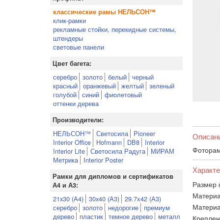
классические рамы НЕЛЬСОН™
клик-рамки
рекламные стойки, перекидные системы,
штендеры
световые панели
Цвет багета:
серебро
золото
белый
черный
красный
оранжевый
желтый
зеленый
голубой
синий
фиолетовый
оттенки дерева
Производители:
НЕЛЬСОН™
Светосила
Pioneer
Описан
Interior Office
Hofmann
DB8
Interior
Фоторам
Interior Lite
Светосила Радуга
МИРАМ
Метрика
Interior Poster
Характе
Рамки для дипломов и сертификатов
Размер 
А4 и А3:
Материа
21x30 (А4)
30x40 (А3)
29.7х42 (А3)
Материа
серебро
золото
недорогие
премиум
дерево
пластик
темное дерево
металл
Креплен