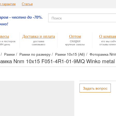
и гарантии
Статьи
ров - честно до -70%.
чно!
весы
Доставка и оплата
Оптом
О компа
н и постеров
доставка
СКИДКИ
кто мы сей
ИН день
самовывоз
крупные заказы
отзывы клие
Рамки
Рамки по размеру
Рамки 10х15 (А6)
Фоторамка Nnm
амка Nnm 10x15 F051-4R1-01-9MQ Winko meta
Задать вопрос