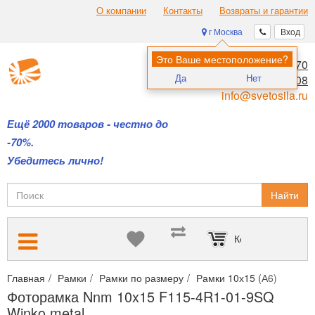
О компании
Контакты
Возвраты и гарантии
г Москва
Вход
Это Ваше местоположение?
8 (495) 970-00-70
Да
Нет
8 (800) 700-11-08
info@svetosila.ru
Ещё 2000 товаров - честно до
-70%.
Убедитесь лично!
Найти
Корзина пуста
Главная
Рамки
Рамки по размеру
Рамки 10х15 (А6)
Фото
Фоторамка Nnm 10x15 F115-4R1-01-9SQ
Winko metal